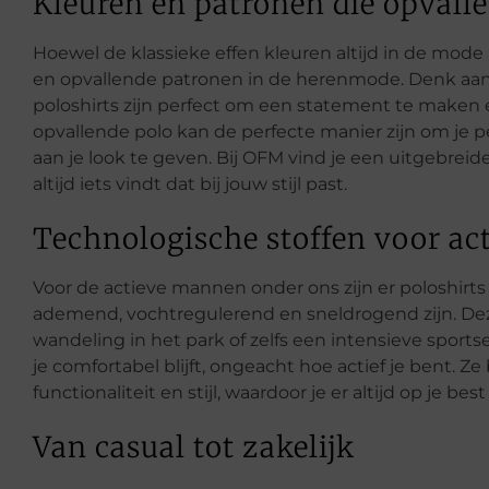
Kleuren en patronen die opvall
Hoewel de klassieke effen kleuren altijd in de mode 
en opvallende patronen in de herenmode. Denk aan s
poloshirts zijn perfect om een statement te maken e
opvallende polo kan de perfecte manier zijn om je pe
aan je look te geven. Bij OFM vind je een uitgebreide 
altijd iets vindt dat bij jouw stijl past.
Technologische stoffen voor a
Voor de actieve mannen onder ons zijn er poloshirt
ademend, vochtregulerend en sneldrogend zijn. Deze 
wandeling in het park of zelfs een intensieve sports
je comfortabel blijft, ongeacht hoe actief je bent. 
functionaliteit en stijl, waardoor je er altijd op je best 
Van casual tot zakelijk