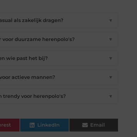
sual als zakelijk dragen?
▼
r voor duurzame herenpolo's?
▼
 en wie past het bij?
▼
t voor actieve mannen?
▼
n trendy voor herenpolo's?
▼
erest
LinkedIn
Email