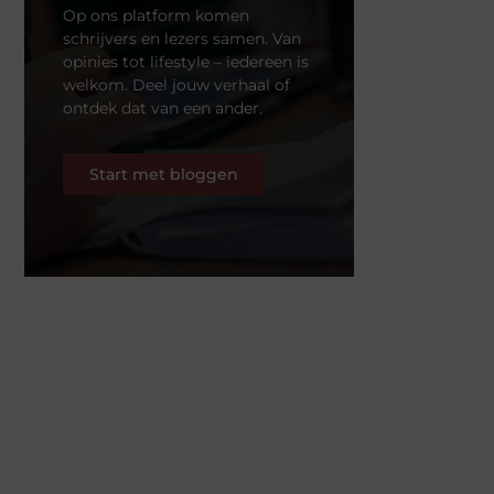
Op ons platform komen
schrijvers en lezers samen. Van
opinies tot lifestyle – iedereen is
welkom. Deel jouw verhaal of
ontdek dat van een ander.
Start met bloggen