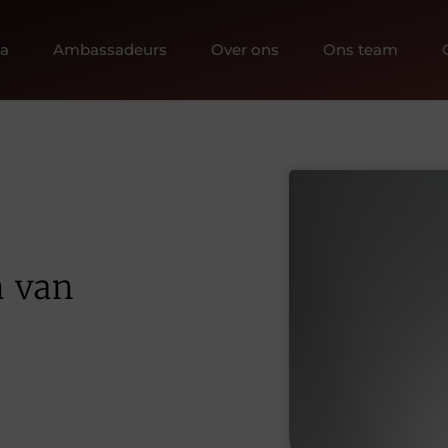
ia
Ambassadeurs
Over ons
Ons team
n van