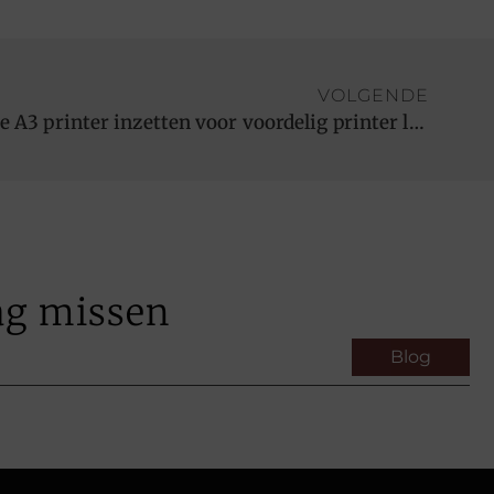
VOLGENDE
Eenvoudig een betrouwbare A3 printer inzetten voor voordelig printer leasen
ag missen
Blog