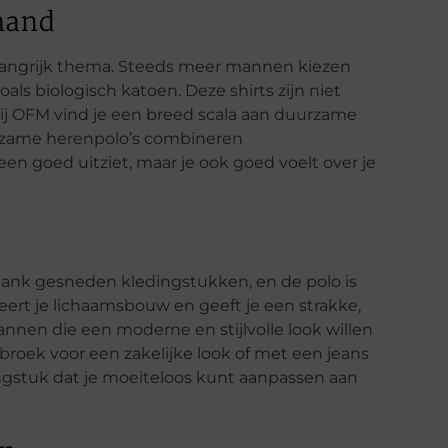
hand
langrijk thema. Steeds meer mannen kiezen
ls biologisch katoen. Deze shirts zijn niet
 Bij OFM vind je een breed scala aan duurzame
urzame herenpolo’s combineren
lleen goed uitziet, maar je ook goed voelt over je
lank gesneden kledingstukken, en de polo is
eert je lichaamsbouw en geeft je een strakke,
mannen die een moderne en stijlvolle look willen
broek voor een zakelijke look of met een jeans
dingstuk dat je moeiteloos kunt aanpassen aan