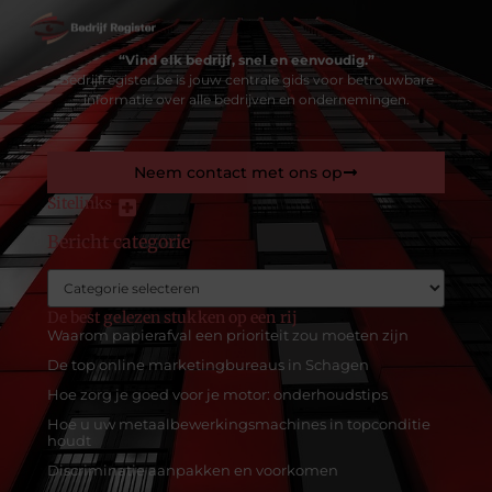
“Vind elk bedrijf, snel en eenvoudig.”
Bedrijfregister.be is jouw centrale gids voor betrouwbare
informatie over alle bedrijven en ondernemingen.
Neem contact met ons op
Sitelinks
Bericht categorie
Geld verdienen met je website: zo maak je van je online aanwezigheid een inkomstenbron
De best gelezen stukken op een rij
Waarom papierafval een prioriteit zou moeten zijn
De top online marketingbureaus in Schagen
Hoe zorg je goed voor je motor: onderhoudstips
Hoe u uw metaalbewerkingsmachines in topconditie
houdt
Discriminatie aanpakken en voorkomen