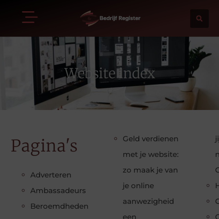
Website index
Geld verdienen
j
Pagina's
met je website:
zo maak je van
G
Adverteren
je online
Ambassadeurs
aanwezigheid
Beroemdheden
een