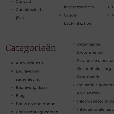
Contact
inkomstenbron
Cookiebeleid
Goede
(EU)
backlinks: hoe
Detailhandel
Categorieën
E-commerce
Financiële dienste
Auto-industrie
Gezondheidszorg
Bedrijven en
Groothandel
samenleving
Industriële goeder
Bedrijvengidsen
en diensten
Blog
Informatietechnol
Bouw en onderhoud
Internationale han
Consumptiegoederen