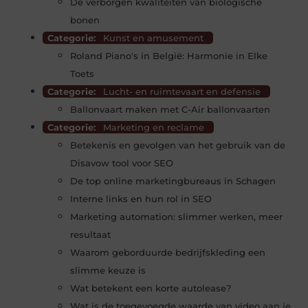
De verborgen kwaliteiten van biologische
bonen
Categorie:
Kunst en amusement
Roland Piano's in België: Harmonie in Elke
Toets
Categorie:
Lucht- en ruimtevaart en defensie
Ballonvaart maken met C-Air ballonvaarten
Categorie:
Marketing en reclame
Betekenis en gevolgen van het gebruik van de
Disavow tool voor SEO
De top online marketingbureaus in Schagen
Interne links en hun rol in SEO
Marketing automation: slimmer werken, meer
resultaat
Waarom geborduurde bedrijfskleding een
slimme keuze is
Wat betekent een korte autolease?
Wat is de toegevoegde waarde van video aan je