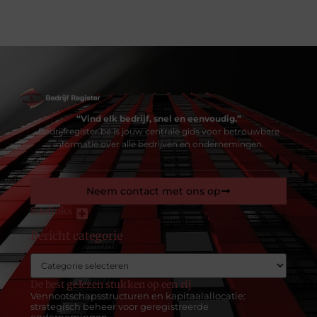
“Vind elk bedrijf, snel en eenvoudig.”
Bedrijfregister.be is jouw centrale gids voor betrouwbare
informatie over alle bedrijven en ondernemingen.
Neem contact met ons op
Sitelinks
Bericht categorie
Geld verdienen met je website: zo maak je van je online aanwezigheid een inkomstenbron
De best gelezen stukken op een rij
Vennootschapsstructuren en kapitaalallocatie:
strategisch beheer voor geregistreerde
ondernemingen