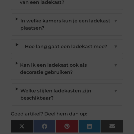
van een ladekast?
In welke kamers kun je een ladekast
▼
plaatsen?
Hoe lang gaat een ladekast mee?
▼
Kan ik een ladekast ook als
▼
decoratie gebruiken?
Welke stijlen ladekasten zijn
▼
beschikbaar?
Goed artikel? Deel hem dan op:
X
Facebook
Pinterest
LinkedIn
Email
(Twitter)