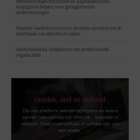
Vennootschapsstructuren en kapitaalallocatie:
strategisch beheer voor geregistreerde
ondernemingen
Waarom laadinfrastructuur de echte sleutel is tot de
doorbraak van elektrisch rijden
Gastvrijheid als fundament van professionele
organisaties
Ontdek, deel en verbind
Op ons platform komen schrijvers en lezers
samen. Van opinies tot lifestyle – iedereen is
welkom. Deel jouw verhaal of ontdek dat van
een ander.