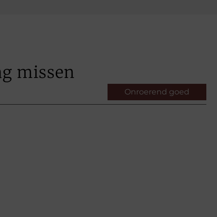
ag missen
Onroerend goed