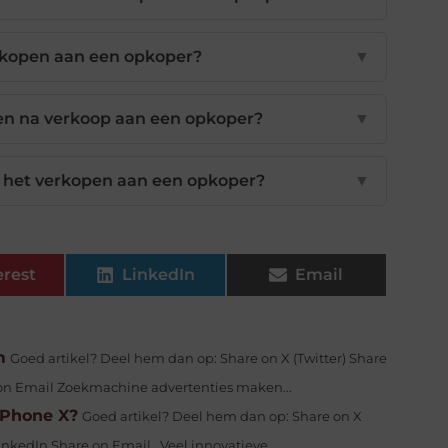
erkopen aan een opkoper?
▼
ren na verkoop aan een opkoper?
▼
ij het verkopen aan een opkoper?
▼
erest
LinkedIn
Email
m
Goed artikel? Deel hem dan op: Share on X (Twitter) Share
 on Email Zoekmachine advertenties maken...
iPhone X?
Goed artikel? Deel hem dan op: Share on X
inkedIn Share on Email Veel innovatieve...