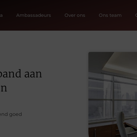
ia
Ambassadeurs
Over ons
Ons team
pand aan
en
end goed