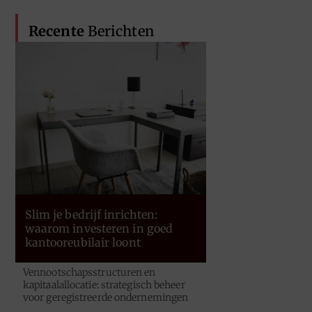
Recente
Berichten
Slim je bedrijf inrichten:
waarom investeren in goed
kantooreubilair loont
Vennootschapsstructuren en
kapitaalallocatie: strategisch beheer
voor geregistreerde ondernemingen