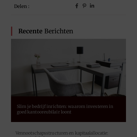
Delen :
Recente
Berichten
Slim je bedrijf inrichten: waarom investeren in
goed kantooreubilair loont
Vennootschapsstructuren en kapitaalallocatie: