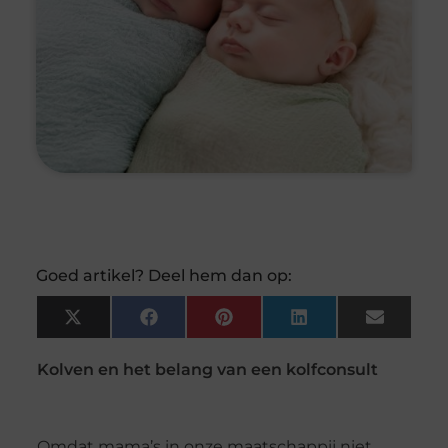
Goed artikel? Deel hem dan op:
X
Facebook
Pinterest
LinkedIn
Email
(Twitter)
Kolven en het belang van een kolfconsult
Omdat mama’s in onze maatschappij niet